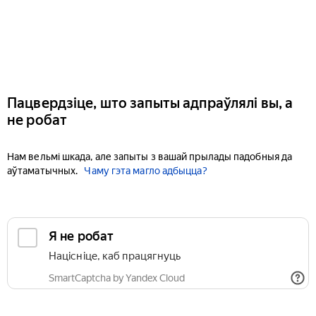
Пацвердзіце, што запыты адпраўлялі вы, а
не робат
Нам вельмі шкада, але запыты з вашай прылады падобныя да
аўтаматычных.
Чаму гэта магло адбыцца?
Я не робат
Націсніце, каб працягнуць
SmartCaptcha by Yandex Cloud