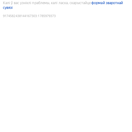
Калі ў вас узніклі праблемы, калі ласка, скарыстайце
формай зваротнай
сувязі
9174582438144167303
:
1785979373