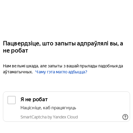
Пацвердзіце, што запыты адпраўлялі вы, а
не робат
Нам вельмі шкада, але запыты з вашай прылады падобныя да
аўтаматычных.
Чаму гэта магло адбыцца?
Я не робат
Націсніце, каб працягнуць
SmartCaptcha by Yandex Cloud