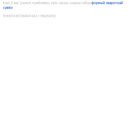
Калі ў вас узніклі праблемы, калі ласка, скарыстайце
формай зваротнай
сувязі
9193014457260641432
:
1786254032