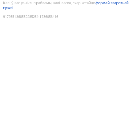
Калі ў вас узніклі праблемы, калі ласка, скарыстайце
формай зваротнай
сувязі
9179551368552285251
:
1786053416