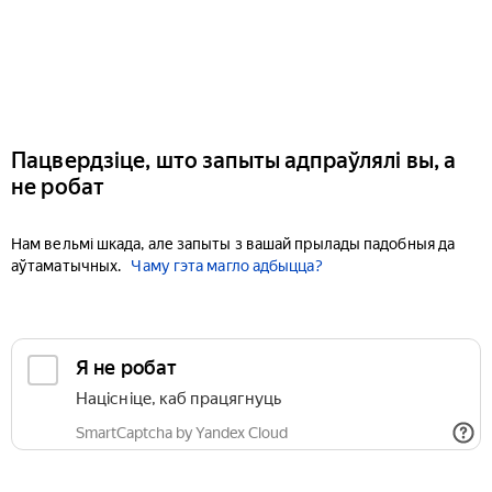
Пацвердзіце, што запыты адпраўлялі вы, а
не робат
Нам вельмі шкада, але запыты з вашай прылады падобныя да
аўтаматычных.
Чаму гэта магло адбыцца?
Я не робат
Націсніце, каб працягнуць
SmartCaptcha by Yandex Cloud