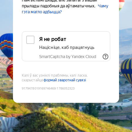
Нам вельмі шкада, але запыты з вашай
прылады падобныя да аўтаматычных.
Чаму
гэта магло адбыцца?
Я не робат
Націсніце, каб працягнуць
SmartCaptcha by Yandex Cloud
Калі ў вас узніклі праблемы, калі ласка,
скарыстайце
формай зваротнай сувязі
9179478019169746469
:
1786052323