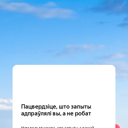
Пацвердзіце, што запыты
адпраўлялі вы, а не робат