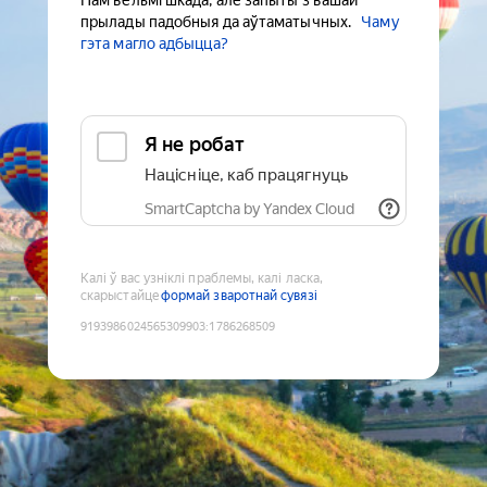
Нам вельмі шкада, але запыты з вашай
прылады падобныя да аўтаматычных.
Чаму
гэта магло адбыцца?
Я не робат
Націсніце, каб працягнуць
SmartCaptcha by Yandex Cloud
Калі ў вас узніклі праблемы, калі ласка,
скарыстайце
формай зваротнай сувязі
9193986024565309903
:
1786268509