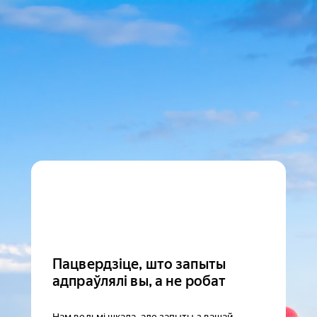
Пацвердзіце, што запыты
адпраўлялі вы, а не робат