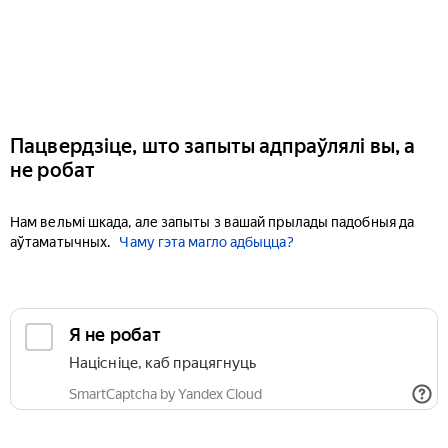
Пацвердзіце, што запыты адпраўлялі вы, а
не робат
Нам вельмі шкада, але запыты з вашай прылады падобныя да
аўтаматычных.
Чаму гэта магло адбыцца?
Я не робат
Націсніце, каб працягнуць
SmartCaptcha by Yandex Cloud