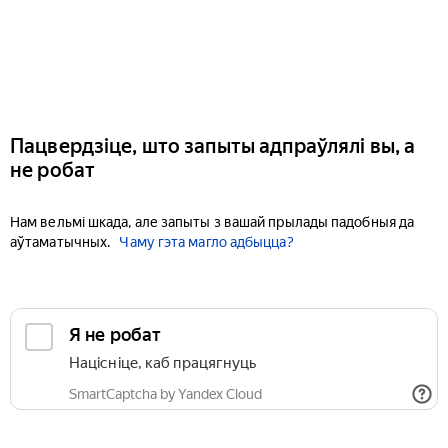
Пацвердзіце, што запыты адпраўлялі вы, а
не робат
Нам вельмі шкада, але запыты з вашай прылады падобныя да
аўтаматычных.
Чаму гэта магло адбыцца?
Я не робат
Націсніце, каб працягнуць
SmartCaptcha by Yandex Cloud