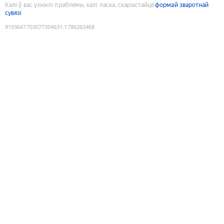
Калі ў вас узніклі праблемы, калі ласка, скарыстайце
формай зваротнай
сувязі
9193647703077304631
:
1786263468