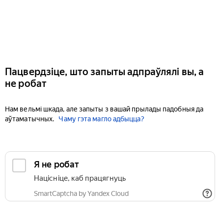
Пацвердзіце, што запыты адпраўлялі вы, а
не робат
Нам вельмі шкада, але запыты з вашай прылады падобныя да
аўтаматычных.
Чаму гэта магло адбыцца?
Я не робат
Націсніце, каб працягнуць
SmartCaptcha by Yandex Cloud