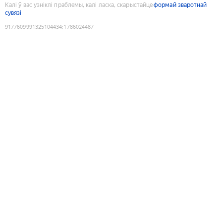
Калі ў вас узніклі праблемы, калі ласка, скарыстайце
формай зваротнай
сувязі
9177609991325104434
:
1786024487