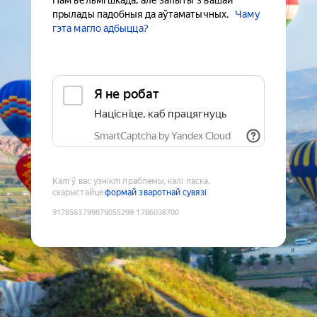
Нам вельмі шкада, але запыты з вашай
прылады падобныя да аўтаматычных.
Чаму
гэта магло адбыцца?
Я не робат
Націсніце, каб працягнуць
SmartCaptcha by Yandex Cloud
Калі ў вас узніклі праблемы, калі ласка,
скарыстайце
формай зваротнай сувязі
9178563799879055299
:
1786038700