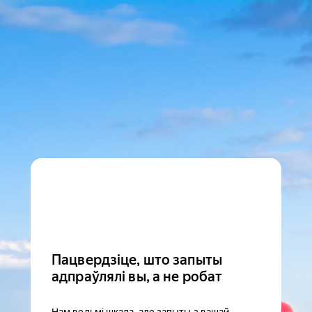
Пацвердзіце, што запыты
адпраўлялі вы, а не робат