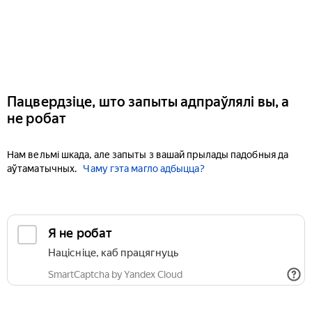
Пацвердзіце, што запыты адпраўлялі вы, а
не робат
Нам вельмі шкада, але запыты з вашай прылады падобныя да
аўтаматычных.
Чаму гэта магло адбыцца?
Я не робат
Націсніце, каб працягнуць
SmartCaptcha by Yandex Cloud