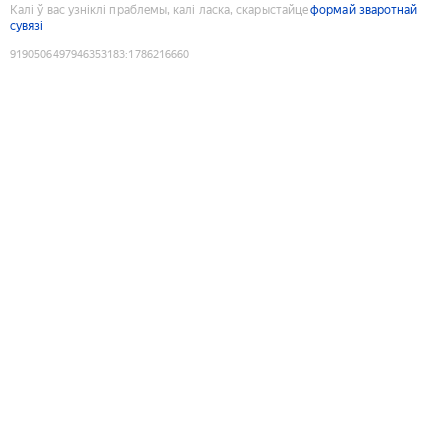
Калі ў вас узніклі праблемы, калі ласка, скарыстайце
формай зваротнай
сувязі
9190506497946353183
:
1786216660