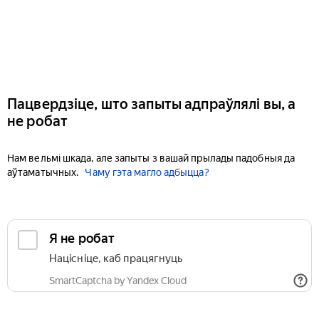
Пацвердзіце, што запыты адпраўлялі вы, а
не робат
Нам вельмі шкада, але запыты з вашай прылады падобныя да
аўтаматычных.
Чаму гэта магло адбыцца?
Я не робат
Націсніце, каб працягнуць
SmartCaptcha by Yandex Cloud