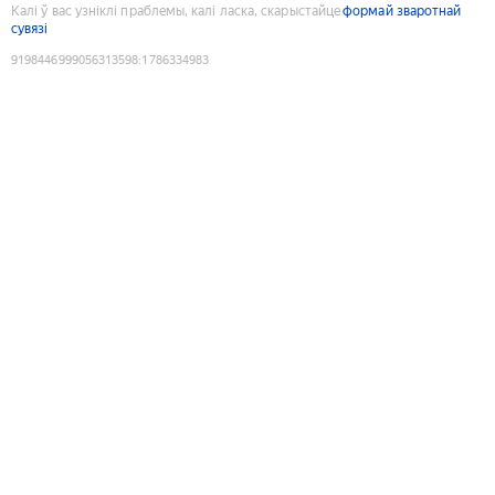
Калі ў вас узніклі праблемы, калі ласка, скарыстайце
формай зваротнай
сувязі
9198446999056313598
:
1786334983