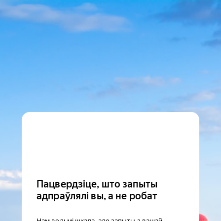
Пацвердзіце, што запыты
адпраўлялі вы, а не робат