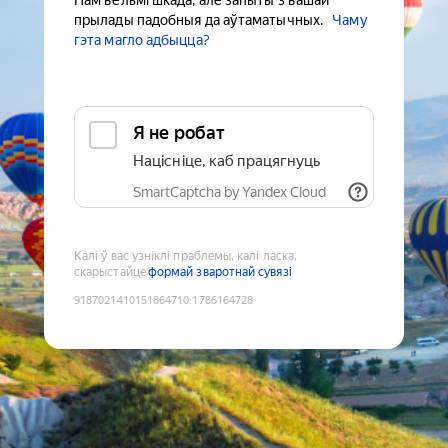
Нам вельмі шкада, але запыты з вашай
прылады падобныя да аўтаматычных.
Чаму
гэта магло адбыцца?
Я не робат
Націсніце, каб працягнуць
SmartCaptcha by Yandex Cloud
Калі ў вас узніклі праблемы, калі ласка,
скарыстайце
формай зваротнай сувязі
9187021410151864710
:
1786164728