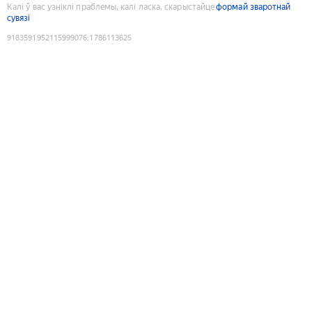
Калі ў вас узніклі праблемы, калі ласка, скарыстайце
формай зваротнай
сувязі
9183591952115999076
:
1786113625