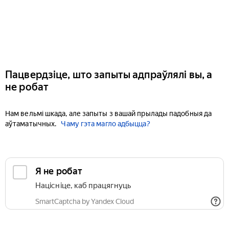
Пацвердзіце, што запыты адпраўлялі вы, а
не робат
Нам вельмі шкада, але запыты з вашай прылады падобныя да
аўтаматычных.
Чаму гэта магло адбыцца?
Я не робат
Націсніце, каб працягнуць
SmartCaptcha by Yandex Cloud