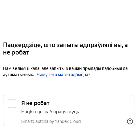
Пацвердзіце, што запыты адпраўлялі вы, а
не робат
Нам вельмі шкада, але запыты з вашай прылады падобныя да
аўтаматычных.
Чаму гэта магло адбыцца?
Я не робат
Націсніце, каб працягнуць
SmartCaptcha by Yandex Cloud