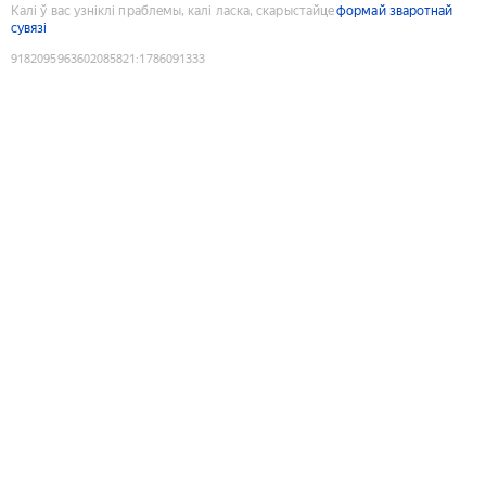
Калі ў вас узніклі праблемы, калі ласка, скарыстайце
формай зваротнай
сувязі
9182095963602085821
:
1786091333