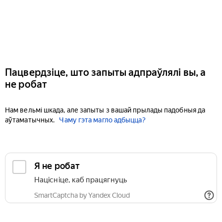
Пацвердзіце, што запыты адпраўлялі вы, а
не робат
Нам вельмі шкада, але запыты з вашай прылады падобныя да
аўтаматычных.
Чаму гэта магло адбыцца?
Я не робат
Націсніце, каб працягнуць
SmartCaptcha by Yandex Cloud