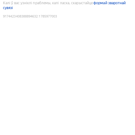
Калі ў вас узніклі праблемы, калі ласка, скарыстайце
формай зваротнай
сувязі
9174423408388894632
:
1785977003