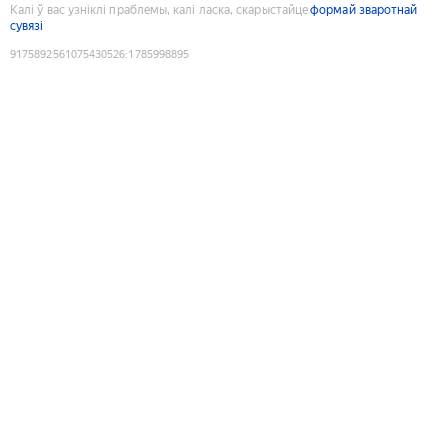
Калі ў вас узніклі праблемы, калі ласка, скарыстайце
формай зваротнай
сувязі
9175892561075430526
:
1785998895