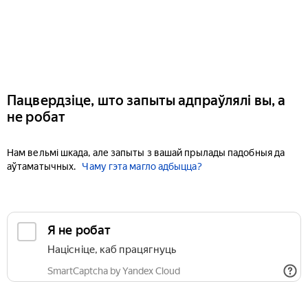
Пацвердзіце, што запыты адпраўлялі вы, а
не робат
Нам вельмі шкада, але запыты з вашай прылады падобныя да
аўтаматычных.
Чаму гэта магло адбыцца?
Я не робат
Націсніце, каб працягнуць
SmartCaptcha by Yandex Cloud