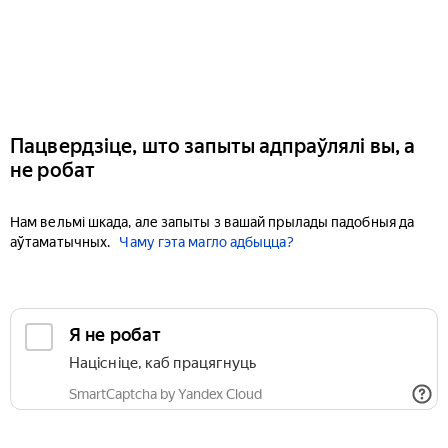
Пацвердзіце, што запыты адпраўлялі вы, а
не робат
Нам вельмі шкада, але запыты з вашай прылады падобныя да
аўтаматычных.
Чаму гэта магло адбыцца?
Я не робат
Націсніце, каб працягнуць
SmartCaptcha by Yandex Cloud