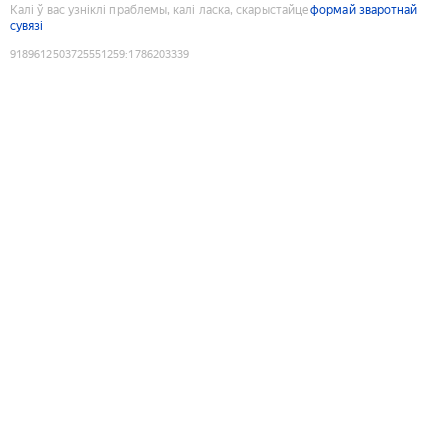
Калі ў вас узніклі праблемы, калі ласка, скарыстайце
формай зваротнай
сувязі
9189612503725551259
:
1786203339