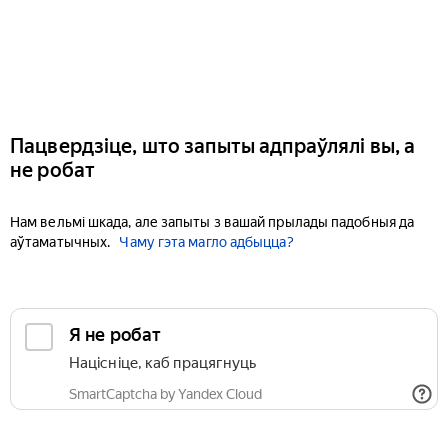
Пацвердзіце, што запыты адпраўлялі вы, а
не робат
Нам вельмі шкада, але запыты з вашай прылады падобныя да
аўтаматычных.
Чаму гэта магло адбыцца?
Я не робат
Націсніце, каб працягнуць
SmartCaptcha by Yandex Cloud