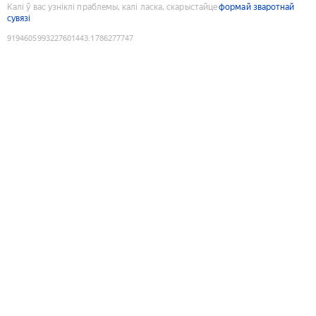
Калі ў вас узніклі праблемы, калі ласка, скарыстайце
формай зваротнай
сувязі
9194605993227601443
:
1786277747