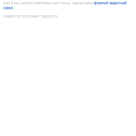
Калі ў вас узніклі праблемы, калі ласка, скарыстайце
формай зваротнай
сувязі
9189557167502315956
:
1786202514