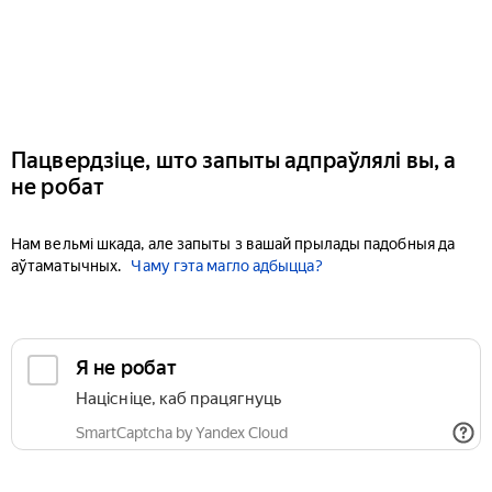
Пацвердзіце, што запыты адпраўлялі вы, а
не робат
Нам вельмі шкада, але запыты з вашай прылады падобныя да
аўтаматычных.
Чаму гэта магло адбыцца?
Я не робат
Націсніце, каб працягнуць
SmartCaptcha by Yandex Cloud