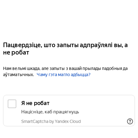
Пацвердзіце, што запыты адпраўлялі вы, а
не робат
Нам вельмі шкада, але запыты з вашай прылады падобныя да
аўтаматычных.
Чаму гэта магло адбыцца?
Я не робат
Націсніце, каб працягнуць
SmartCaptcha by Yandex Cloud