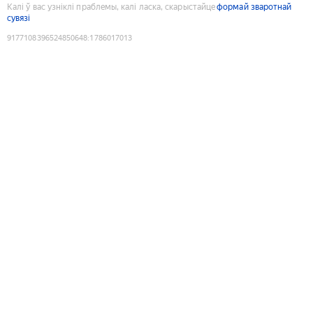
Калі ў вас узніклі праблемы, калі ласка, скарыстайце
формай зваротнай
сувязі
9177108396524850648
:
1786017013