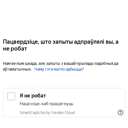
Пацвердзіце, што запыты адпраўлялі вы, а
не робат
Нам вельмі шкада, але запыты з вашай прылады падобныя да
аўтаматычных.
Чаму гэта магло адбыцца?
Я не робат
Націсніце, каб працягнуць
SmartCaptcha by Yandex Cloud