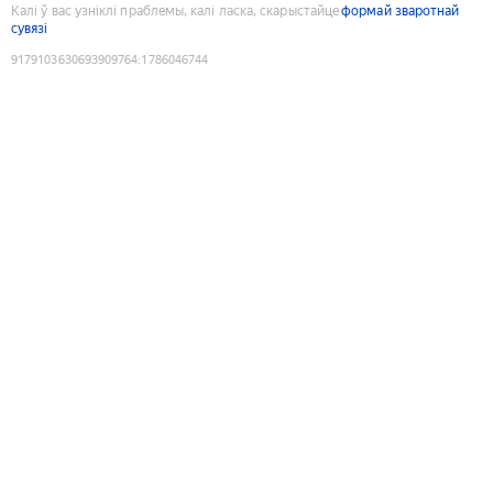
Калі ў вас узніклі праблемы, калі ласка, скарыстайце
формай зваротнай
сувязі
9179103630693909764
:
1786046744