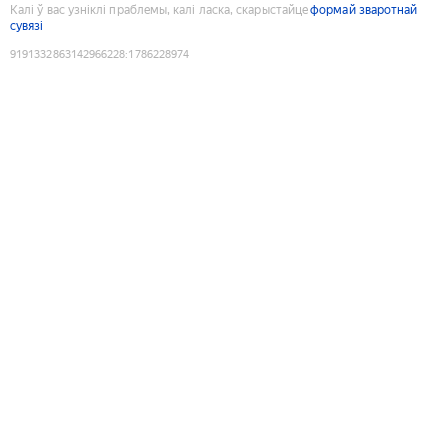
Калі ў вас узніклі праблемы, калі ласка, скарыстайце
формай зваротнай
сувязі
9191332863142966228
:
1786228974