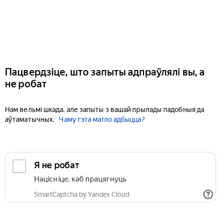
Пацвердзіце, што запыты адпраўлялі вы, а
не робат
Нам вельмі шкада, але запыты з вашай прылады падобныя да
аўтаматычных.
Чаму гэта магло адбыцца?
Я не робат
Націсніце, каб працягнуць
SmartCaptcha by Yandex Cloud