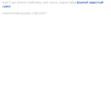
Калі ў вас узніклі праблемы, калі ласка, скарыстайце
формай зваротнай
сувязі
9184534916816332662
:
1786127677