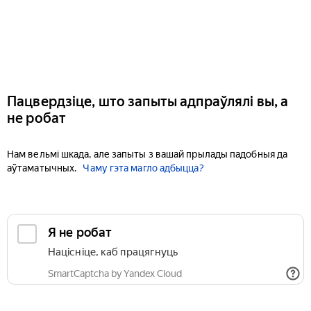
Пацвердзіце, што запыты адпраўлялі вы, а
не робат
Нам вельмі шкада, але запыты з вашай прылады падобныя да
аўтаматычных.
Чаму гэта магло адбыцца?
Я не робат
Націсніце, каб працягнуць
SmartCaptcha by Yandex Cloud