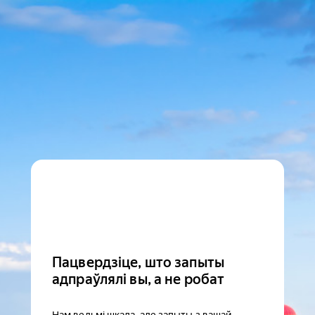
Пацвердзіце, што запыты
адпраўлялі вы, а не робат