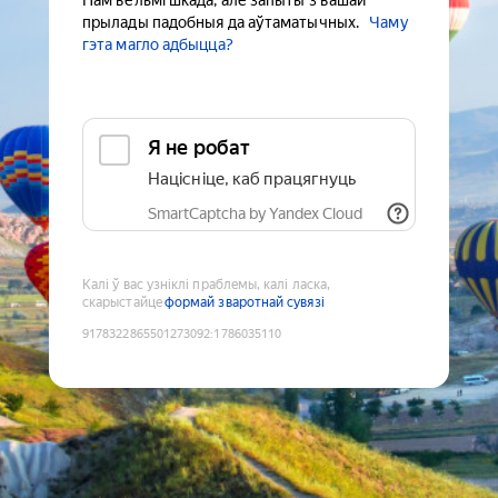
Нам вельмі шкада, але запыты з вашай
прылады падобныя да аўтаматычных.
Чаму
гэта магло адбыцца?
Я не робат
Націсніце, каб працягнуць
SmartCaptcha by Yandex Cloud
Калі ў вас узніклі праблемы, калі ласка,
скарыстайце
формай зваротнай сувязі
9178322865501273092
:
1786035110