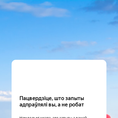
Пацвердзіце, што запыты
адпраўлялі вы, а не робат