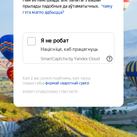
Нам вельмі шкада, але запыты з вашай
прылады падобныя да аўтаматычных.
Чаму
гэта магло адбыцца?
Я не робат
Націсніце, каб працягнуць
SmartCaptcha by Yandex Cloud
Калі ў вас узніклі праблемы, калі ласка,
скарыстайце
формай зваротнай сувязі
9183971372882334942
:
1786119279