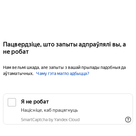
Пацвердзіце, што запыты адпраўлялі вы, а
не робат
Нам вельмі шкада, але запыты з вашай прылады падобныя да
аўтаматычных.
Чаму гэта магло адбыцца?
Я не робат
Націсніце, каб працягнуць
SmartCaptcha by Yandex Cloud