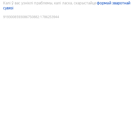
Калі ў вас узніклі праблемы, калі ласка, скарыстайце
формай зваротнай
сувязі
9193008593086750882
:
1786253944