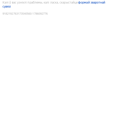
Калі ў вас узніклі праблемы, калі ласка, скарыстайце
формай зваротнай
сувязі
9182192763173540560
:
1786092776