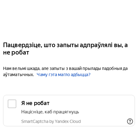
Пацвердзіце, што запыты адпраўлялі вы, а
не робат
Нам вельмі шкада, але запыты з вашай прылады падобныя да
аўтаматычных.
Чаму гэта магло адбыцца?
Я не робат
Націсніце, каб працягнуць
SmartCaptcha by Yandex Cloud