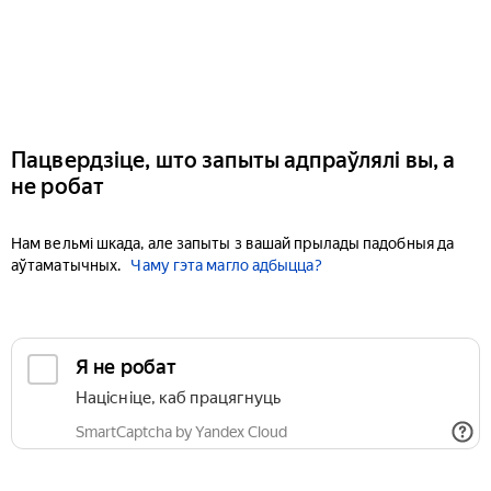
Пацвердзіце, што запыты адпраўлялі вы, а
не робат
Нам вельмі шкада, але запыты з вашай прылады падобныя да
аўтаматычных.
Чаму гэта магло адбыцца?
Я не робат
Націсніце, каб працягнуць
SmartCaptcha by Yandex Cloud