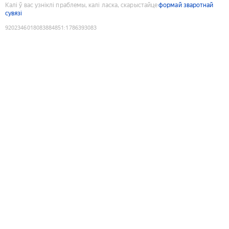
Калі ў вас узніклі праблемы, калі ласка, скарыстайце
формай зваротнай
сувязі
9202346018083884851
:
1786393083