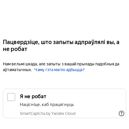
Пацвердзіце, што запыты адпраўлялі вы, а
не робат
Нам вельмі шкада, але запыты з вашай прылады падобныя да
аўтаматычных.
Чаму гэта магло адбыцца?
Я не робат
Націсніце, каб працягнуць
SmartCaptcha by Yandex Cloud