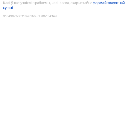
Калі ў вас узніклі праблемы, калі ласка, скарыстайце
формай зваротнай
сувязі
9184982680310261665
:
1786134349