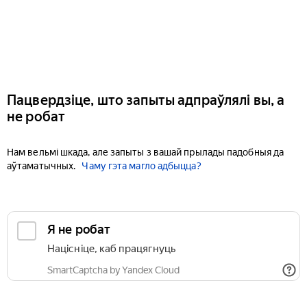
Пацвердзіце, што запыты адпраўлялі вы, а
не робат
Нам вельмі шкада, але запыты з вашай прылады падобныя да
аўтаматычных.
Чаму гэта магло адбыцца?
Я не робат
Націсніце, каб працягнуць
SmartCaptcha by Yandex Cloud