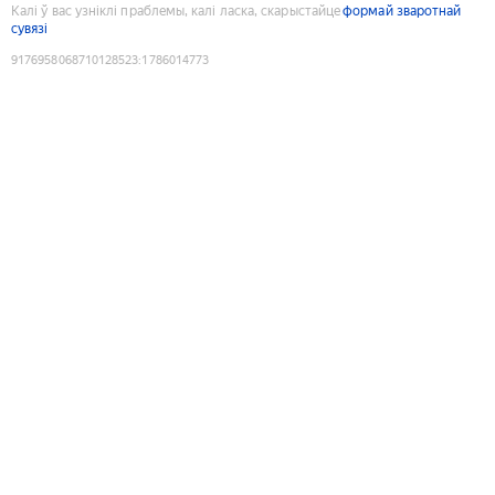
Калі ў вас узніклі праблемы, калі ласка, скарыстайце
формай зваротнай
сувязі
9176958068710128523
:
1786014773