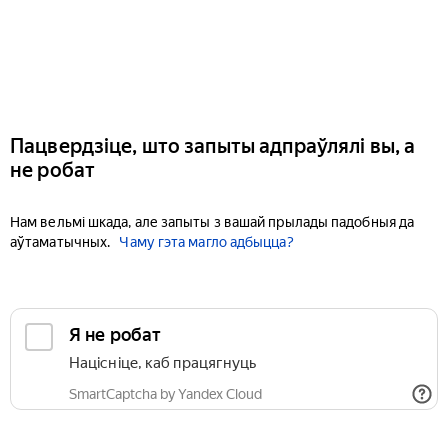
Пацвердзіце, што запыты адпраўлялі вы, а
не робат
Нам вельмі шкада, але запыты з вашай прылады падобныя да
аўтаматычных.
Чаму гэта магло адбыцца?
Я не робат
Націсніце, каб працягнуць
SmartCaptcha by Yandex Cloud