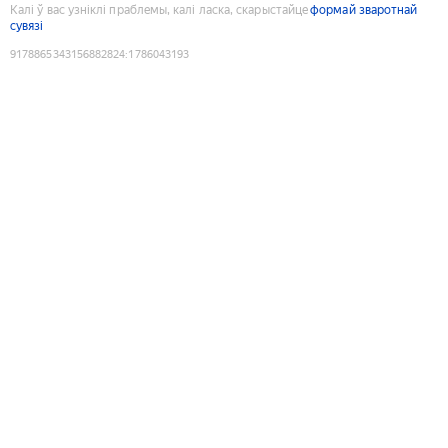
Калі ў вас узніклі праблемы, калі ласка, скарыстайце
формай зваротнай
сувязі
9178865343156882824
:
1786043193