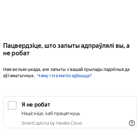
Пацвердзіце, што запыты адпраўлялі вы, а
не робат
Нам вельмі шкада, але запыты з вашай прылады падобныя да
аўтаматычных.
Чаму гэта магло адбыцца?
Я не робат
Націсніце, каб працягнуць
SmartCaptcha by Yandex Cloud