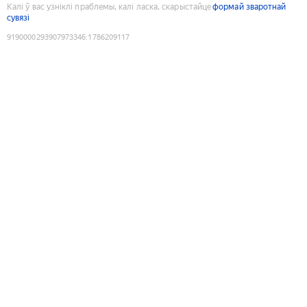
Калі ў вас узніклі праблемы, калі ласка, скарыстайце
формай зваротнай
сувязі
9190000293907973346
:
1786209117