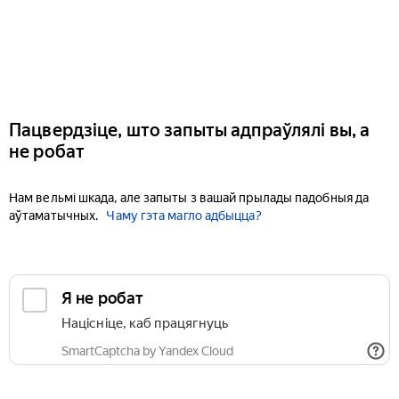
Пацвердзіце, што запыты адпраўлялі вы, а
не робат
Нам вельмі шкада, але запыты з вашай прылады падобныя да
аўтаматычных.
Чаму гэта магло адбыцца?
Я не робат
Націсніце, каб працягнуць
SmartCaptcha by Yandex Cloud