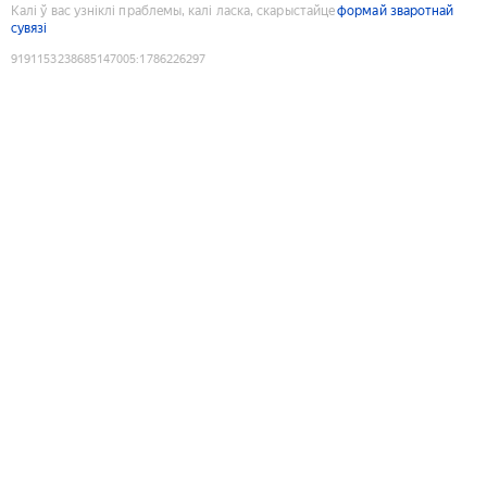
Калі ў вас узніклі праблемы, калі ласка, скарыстайце
формай зваротнай
сувязі
9191153238685147005
:
1786226297