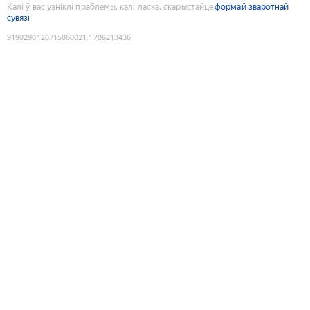
Калі ў вас узніклі праблемы, калі ласка, скарыстайце
формай зваротнай
сувязі
9190290120715860021
:
1786213436