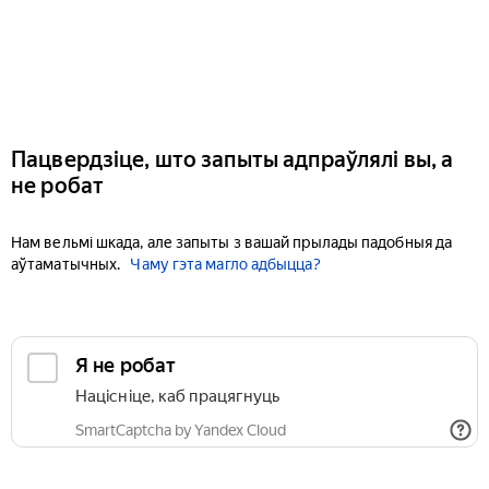
Пацвердзіце, што запыты адпраўлялі вы, а
не робат
Нам вельмі шкада, але запыты з вашай прылады падобныя да
аўтаматычных.
Чаму гэта магло адбыцца?
Я не робат
Націсніце, каб працягнуць
SmartCaptcha by Yandex Cloud