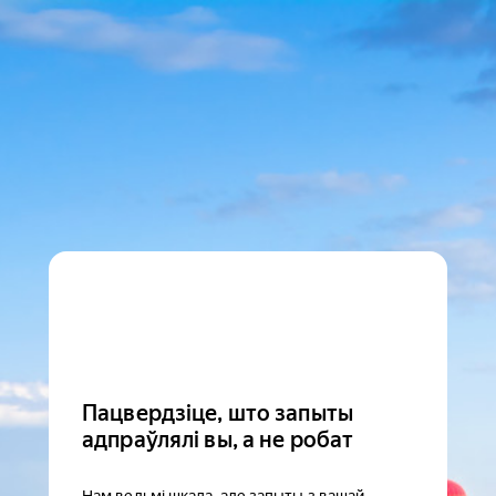
Пацвердзіце, што запыты
адпраўлялі вы, а не робат