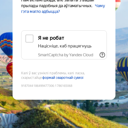
Нам вельмі шкада, але запыты з вашай
прылады падобныя да аўтаматычных.
Чаму
гэта магло адбыцца?
Я не робат
Націсніце, каб працягнуць
SmartCaptcha by Yandex Cloud
Калі ў вас узніклі праблемы, калі ласка,
скарыстайце
формай зваротнай сувязі
9187044186499477306
:
1786165068