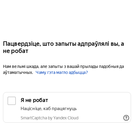
Пацвердзіце, што запыты адпраўлялі вы, а
не робат
Нам вельмі шкада, але запыты з вашай прылады падобныя да
аўтаматычных.
Чаму гэта магло адбыцца?
Я не робат
Націсніце, каб працягнуць
SmartCaptcha by Yandex Cloud