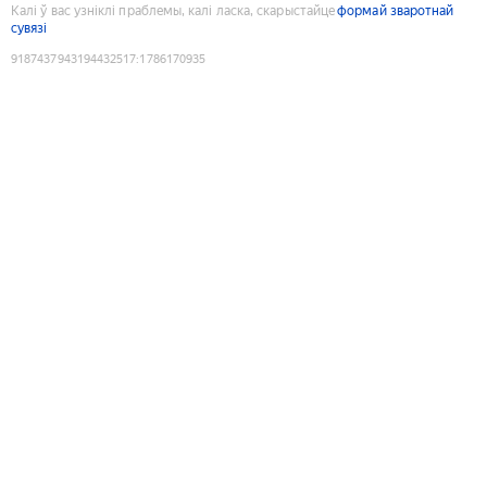
Калі ў вас узніклі праблемы, калі ласка, скарыстайце
формай зваротнай
сувязі
9187437943194432517
:
1786170935