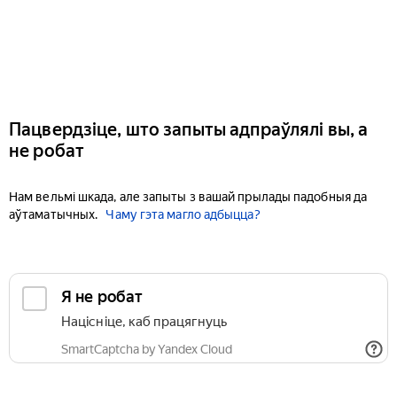
Пацвердзіце, што запыты адпраўлялі вы, а
не робат
Нам вельмі шкада, але запыты з вашай прылады падобныя да
аўтаматычных.
Чаму гэта магло адбыцца?
Я не робат
Націсніце, каб працягнуць
SmartCaptcha by Yandex Cloud