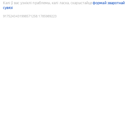
Калі ў вас узніклі праблемы, калі ласка, скарыстайце
формай зваротнай
сувязі
9175243431998571258
:
1785989223