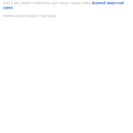
Калі ў вас узніклі праблемы, калі ласка, скарыстайце
формай зваротнай
сувязі
9188943268431026363
:
1786193366