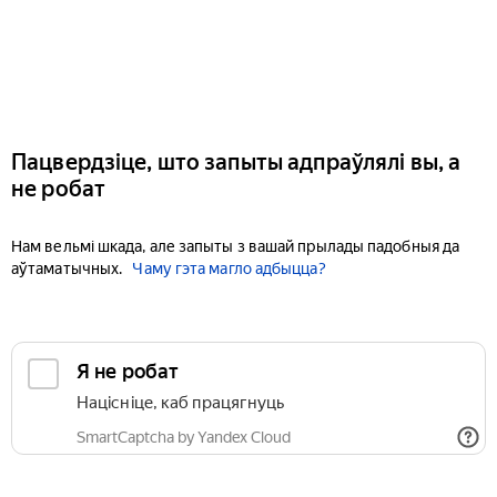
Пацвердзіце, што запыты адпраўлялі вы, а
не робат
Нам вельмі шкада, але запыты з вашай прылады падобныя да
аўтаматычных.
Чаму гэта магло адбыцца?
Я не робат
Націсніце, каб працягнуць
SmartCaptcha by Yandex Cloud