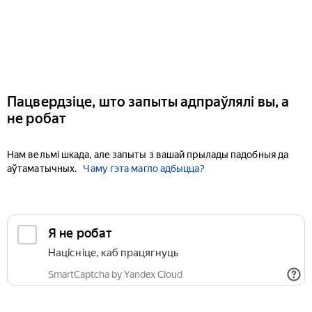
Пацвердзіце, што запыты адпраўлялі вы, а
не робат
Нам вельмі шкада, але запыты з вашай прылады падобныя да
аўтаматычных.
Чаму гэта магло адбыцца?
Я не робат
Націсніце, каб працягнуць
SmartCaptcha by Yandex Cloud