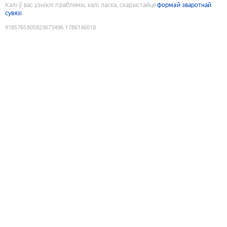
Калі ў вас узніклі праблемы, калі ласка, скарыстайце
формай зваротнай
сувязі
9185765805923673496
:
1786146018