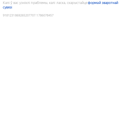
Калі ў вас узніклі праблемы, калі ласка, скарыстайце
формай зваротнай
сувязі
9181231869265207707
:
1786078457