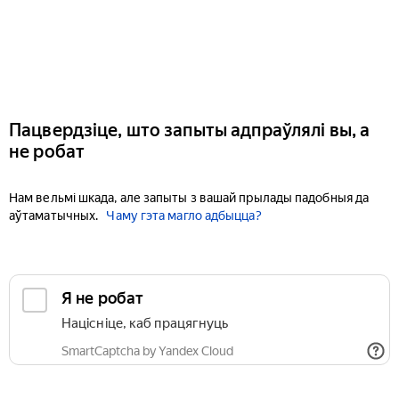
Пацвердзіце, што запыты адпраўлялі вы, а
не робат
Нам вельмі шкада, але запыты з вашай прылады падобныя да
аўтаматычных.
Чаму гэта магло адбыцца?
Я не робат
Націсніце, каб працягнуць
SmartCaptcha by Yandex Cloud