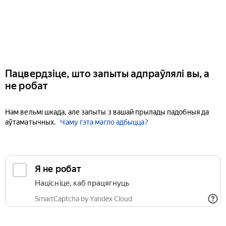
Пацвердзіце, што запыты адпраўлялі вы, а
не робат
Нам вельмі шкада, але запыты з вашай прылады падобныя да
аўтаматычных.
Чаму гэта магло адбыцца?
Я не робат
Націсніце, каб працягнуць
SmartCaptcha by Yandex Cloud