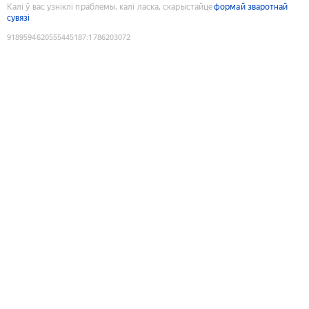
Калі ў вас узніклі праблемы, калі ласка, скарыстайце
формай зваротнай
сувязі
9189594620555445187
:
1786203072