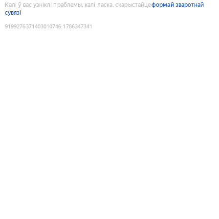
Калі ў вас узніклі праблемы, калі ласка, скарыстайце
формай зваротнай
сувязі
9199276371403010746
:
1786347341