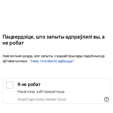
Пацвердзіце, што запыты адпраўлялі вы, а
не робат
Нам вельмі шкада, але запыты з вашай прылады падобныя да
аўтаматычных.
Чаму гэта магло адбыцца?
Я не робат
Націсніце, каб працягнуць
SmartCaptcha by Yandex Cloud