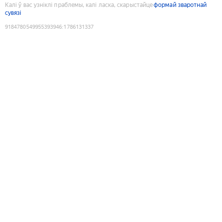
Калі ў вас узніклі праблемы, калі ласка, скарыстайце
формай зваротнай
сувязі
9184780549955393946
:
1786131337