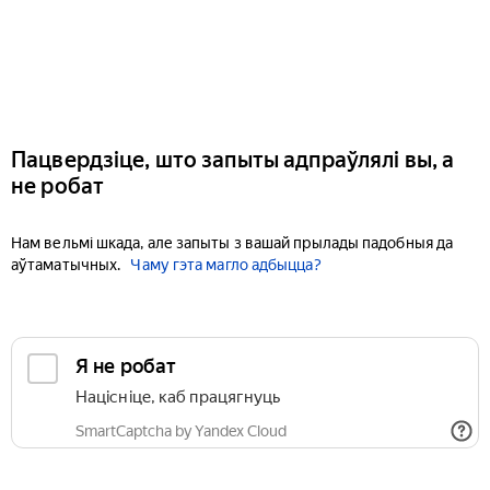
Пацвердзіце, што запыты адпраўлялі вы, а
не робат
Нам вельмі шкада, але запыты з вашай прылады падобныя да
аўтаматычных.
Чаму гэта магло адбыцца?
Я не робат
Націсніце, каб працягнуць
SmartCaptcha by Yandex Cloud