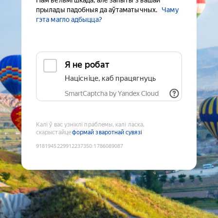
Нам вельмі шкада, але запыты з вашай
прылады падобныя да аўтаматычных.
Чаму
гэта магло адбыцца?
Я не робат
Націсніце, каб працягнуць
SmartCaptcha by Yandex Cloud
Калі ў вас узніклі праблемы, калі ласка,
скарыстайце
формай зваротнай сувязі
9181945229912237350
:
1786089087