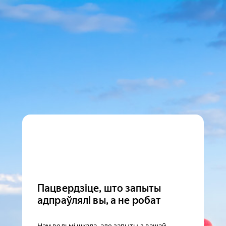
Пацвердзіце, што запыты
адпраўлялі вы, а не робат