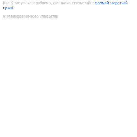
Калі ў вас узніклі праблемы, калі ласка, скарыстайце
формай зваротнай
сувязі
9197895033549549050
:
1786326758