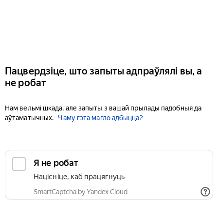
Пацвердзіце, што запыты адпраўлялі вы, а
не робат
Нам вельмі шкада, але запыты з вашай прылады падобныя да
аўтаматычных.
Чаму гэта магло адбыцца?
Я не робат
Націсніце, каб працягнуць
SmartCaptcha by Yandex Cloud