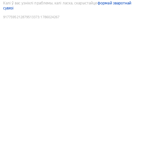
Калі ў вас узніклі праблемы, калі ласка, скарыстайце
формай зваротнай
сувязі
9177595212879513373
:
1786024267