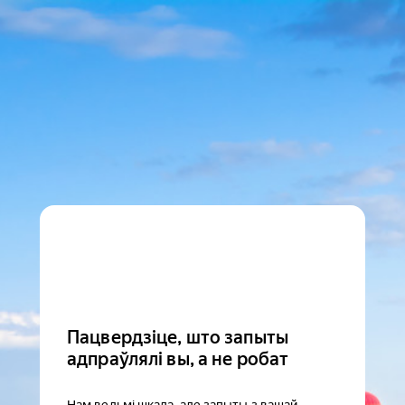
Пацвердзіце, што запыты
адпраўлялі вы, а не робат