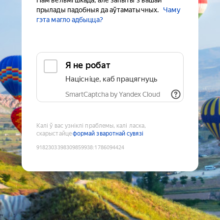
Нам вельмі шкада, але запыты з вашай
прылады падобныя да аўтаматычных.
Чаму
гэта магло адбыцца?
Я не робат
Націсніце, каб працягнуць
SmartCaptcha by Yandex Cloud
Калі ў вас узніклі праблемы, калі ласка,
скарыстайце
формай зваротнай сувязі
9182303398309859938
:
1786094424