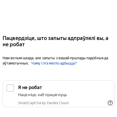
Пацвердзіце, што запыты адпраўлялі вы, а
не робат
Нам вельмі шкада, але запыты з вашай прылады падобныя да
аўтаматычных.
Чаму гэта магло адбыцца?
Я не робат
Націсніце, каб працягнуць
SmartCaptcha by Yandex Cloud