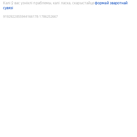
Калі ў вас узніклі праблемы, калі ласка, скарыстайце
формай зваротнай
сувязі
9192922855944166178
:
1786252667