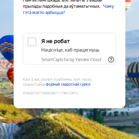
Нам вельмі шкада, але запыты з вашай
прылады падобныя да аўтаматычных.
Чаму
гэта магло адбыцца?
Я не робат
Націсніце, каб працягнуць
SmartCaptcha by Yandex Cloud
Калі ў вас узніклі праблемы, калі ласка,
скарыстайце
формай зваротнай сувязі
9184221871348830671
:
1786123012