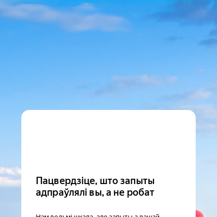
Пацвердзіце, што запыты
адпраўлялі вы, а не робат