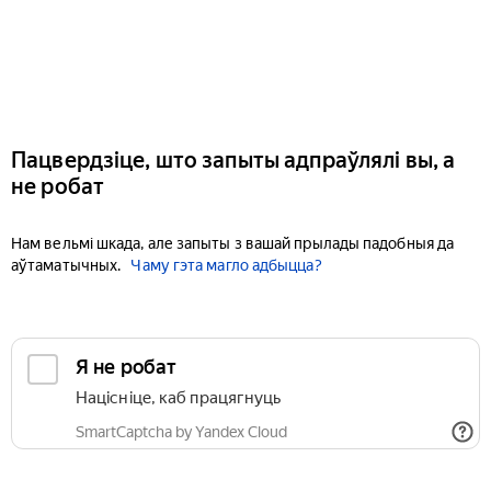
Пацвердзіце, што запыты адпраўлялі вы, а
не робат
Нам вельмі шкада, але запыты з вашай прылады падобныя да
аўтаматычных.
Чаму гэта магло адбыцца?
Я не робат
Націсніце, каб працягнуць
SmartCaptcha by Yandex Cloud