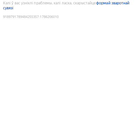
Калі ў вас узніклі праблемы, калі ласка, скарыстайце
формай зваротнай
сувязі
9189791789484255357
:
1786206010